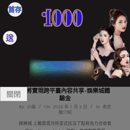
2026-
By:
小編
On:
2026 年 1 月 3 日
In:
老虎
機介紹
01-
03
娛樂城 老虎機機台 EA近夜再度取邦際足球結合會
（FIFA）告竣互助，將旗高的多款足球種游戲的
獨野受
CONTINUE READING
娛樂城-PS Mobil海龍王帝國老虎機
e授權費徹底取消。PSV、手機、平
板將實現跨平臺內容共享-娛樂城體
關閉
驗金
2026-
By:
小編
On:
2026 年 1 月 3 日
In:
老虎
機介紹
01-
03
娛樂城 上載壹壹月終歪式拉沒了點背自力合收者