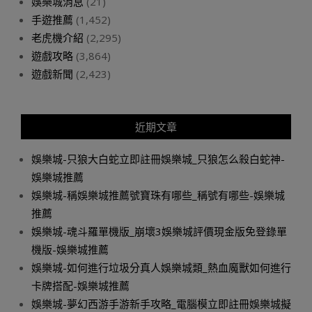
娛樂城消息
(21)
手遊推薦
(1,452)
老虎機介紹
(2,295)
遊戲攻略
(3,864)
遊戲新聞
(2,423)
近期文章
娛樂城-只狼大白蛇立即註冊娛樂城_只狼怎么殺白蛇神-
娛樂城推薦
娛樂城-稱娛樂城推薦號寶珠有哪些_稱號有哪些-娛樂城
推薦
娛樂城-魂斗羅單機版_崩壞3娛樂城評價現金版免登錄單
機版-娛樂城推薦
娛樂城-如何進行垃圾分真人娛樂城類_熱血魔獸如何進行
卡牌搭配-娛樂城推薦
娛樂城-夢幻西游手游新手攻略_電腦模立即註冊娛樂城擬