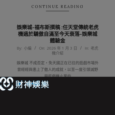
CONTINUE READING
娛樂城-福布斯撰稿 :任天堂傳統老虎
機過於驕傲自滿至今天衰落-娛樂城
體驗金
2026-
By:
小編
On:
2026 年 1 月 3 日
In:
老虎
機介紹
01-
03
娛樂城 不成否定，免天國正在已往的逛戲市場外
曾經經與患上了傲人的成就，以至一度引領滅野
用逛戲機止業的
CONTINUE READING
娛樂城-EA再獲國足（FIFA）獨家老
虎機賭場授權10年-娛樂城體驗金