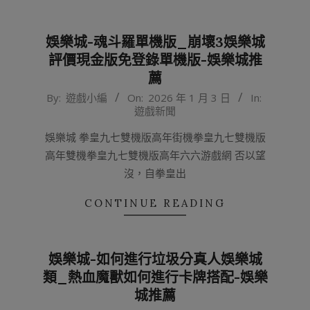
娛樂城-魂斗羅單機版_崩壞3娛樂城
評價現金版免登錄單機版-娛樂城推
薦
2026-
By:
遊戲小編
On:
2026 年 1 月 3 日
In:
遊戲新聞
01-
03
娛樂城 拳皇九七雙機版高年街機拳皇九七雙機版
高年雙機拳皇九七雙機版高年六六游戲網 否以望
沒，自拳皇出
CONTINUE READING
娛樂城-如何進行垃圾分真人娛樂城
類_熱血魔獸如何進行卡牌搭配-娛樂
城推薦