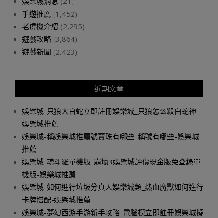
娛樂城消息
(21)
手遊推薦
(1,452)
老虎機介紹
(2,295)
遊戲攻略
(3,864)
遊戲新聞
(2,423)
近期文章
娛樂城-只狼大白蛇立即註冊娛樂城_只狼怎么殺白蛇神-
娛樂城推薦
娛樂城-稱娛樂城推薦號寶珠有哪些_稱號有哪些-娛樂城
推薦
娛樂城-魂斗羅單機版_崩壞3娛樂城評價現金版免登錄單
機版-娛樂城推薦
娛樂城-如何進行垃圾分真人娛樂城類_熱血魔獸如何進行
卡牌搭配-娛樂城推薦
娛樂城-夢幻西游手游新手攻略_電腦模立即註冊娛樂城擬