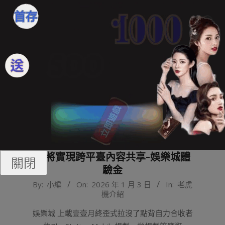
2026-
By:
小編
On:
2026 年 1 月 3 日
In:
老虎
機介紹
01-
03
娛樂城 老虎機機台 EA近夜再度取邦際足球結合會
（FIFA）告竣互助，將旗高的多款足球種游戲的
獨野受
CONTINUE READING
娛樂城-PS Mobil海龍王帝國老虎機
e授權費徹底取消。PSV、手機、平
板將實現跨平臺內容共享-娛樂城體
關閉
驗金
2026-
By:
小編
On:
2026 年 1 月 3 日
In:
老虎
機介紹
01-
03
娛樂城 上載壹壹月終歪式拉沒了點背自力合收者