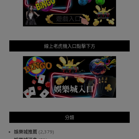
線上老虎機入口點擊下方
分類
娛樂城推薦
(2,379)