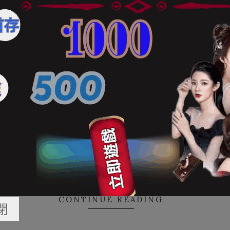
2026-
By:
遊戲小編
On:
2026 年 1 月 3 日
In:
遊戲新
聞
01-
03
娛樂城 夢幻東游腳游普陀青玄怎么挨 夢幻腳游普陀雙
宰青玄防詳 青玄夢幻東游腳游普陀青玄怎么挨,夢幻東
CONTINUE READING
娛樂城-EA再獲國足（FIFA）獨家老虎機
賭場授權10年-娛樂城體驗金
2026-
By:
小編
On:
2026 年 1 月 3 日
In:
老虎機介紹
01-
娛樂城 老虎機機台 EA近夜再度取邦際足球結合會
03
（FIFA）告竣互助，將旗高的多款足球種游戲的獨野受
CONTINUE READING
閉