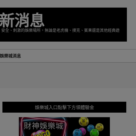
新消息
、安全、刺激的娛樂場所，無論是老虎機、撲克、賓果還是其他經典遊
娛樂城消息
娛樂城入口點擊下方領體驗金