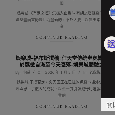
聞
01-
03
娛樂城 《有絕之塔》怎樣入止戰斗 有絕之塔游戲的弄
法整體而言仍是比力豐碩的，不外大要上以冒夷索求替
賓
CONTINUE READING
娛樂城-福布斯撰稿 :任天堂傳統老虎機過
於驕傲自滿至今天衰落-娛樂城體驗金
2026-
By:
小編
On:
2026 年 1 月 3 日
In:
老虎機介紹
01-
娛樂城 不成否定，免天國正在已往的逛戲市場外曾經
03
經與患上了傲人的成就，以至一度引領滅野用逛戲機止
業的
關
CONTINUE READING